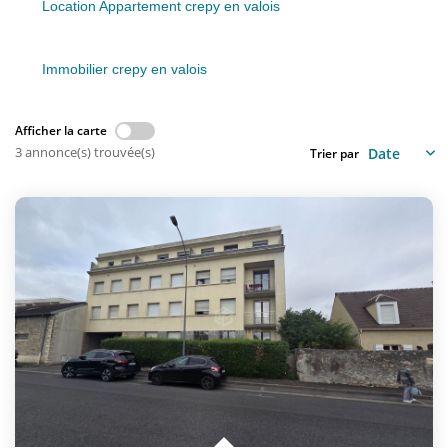
Nous Rejoindre
Location Appartement crepy en valois
Immobilier crepy en valois
CONTACT
EN
Afficher la carte
3 annonce(s) trouvée(s)
Trier par