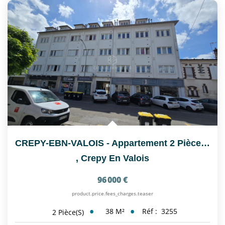
CREPY-EBN-VALOIS - Appartement 2 Pièce(s) 38.28 M2
,
Crepy En Valois
96 000 €
product.price.fees_charges.teaser
38
M²
Réf :
3255
2
Pièce(s)