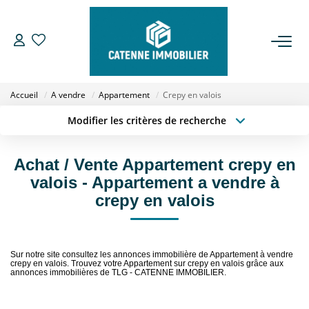
ACHETER
Accueil
A vendre
Appartement
Crepy en valois
LOUER
Modifier les critères de recherche
Type de transaction
Localisation
Acheter
Localisation
ESTIMER
Achat / Vente Appartement crepy en
Type de bien
Sélectionnez...
Surface min
valois - Appartement a vendre à
GESTION
crepy en valois
Budget max
Plus de critères
NOTRE AGENCE
Créer une alerte
Sur notre site consultez les annonces immobilière de Appartement à vendre
crepy en valois. Trouvez votre Appartement sur crepy en valois grâce aux
Qui Sommes Nous
annonces immobilières de TLG - CATENNE IMMOBILIER.
Notre Équipe