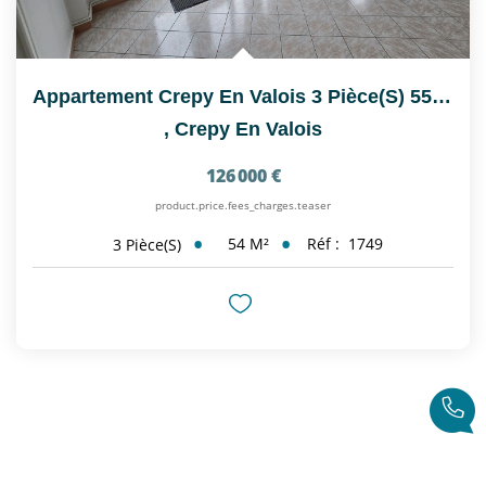
Appartement Crepy En Valois 3 Pièce(s) 55.36 M2
,
Crepy En Valois
126 000 €
product.price.fees_charges.teaser
54
M²
Réf :
1749
3
Pièce(s)