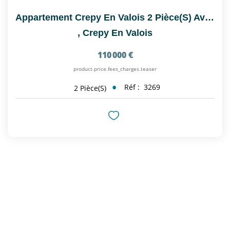
Appartement Crepy En Valois 2 Pièce(s) Avec Cave Et Parking
,
Crepy En Valois
110 000 €
product.price.fees_charges.teaser
Réf :
3269
2
Pièce(s)