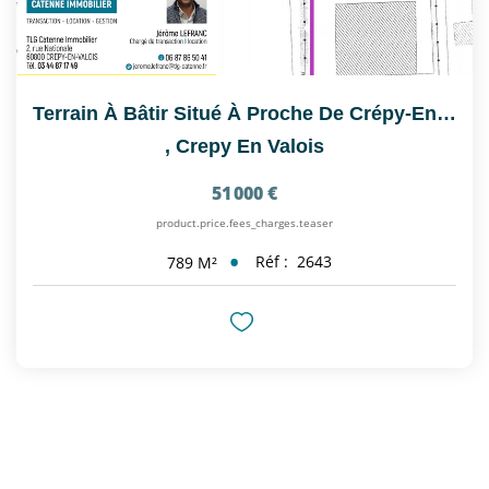
Terrain À Bâtir Situé À Proche De Crépy-En-Valois Et De...
,
Crepy En Valois
51 000 €
product.price.fees_charges.teaser
Réf :
2643
789
M²