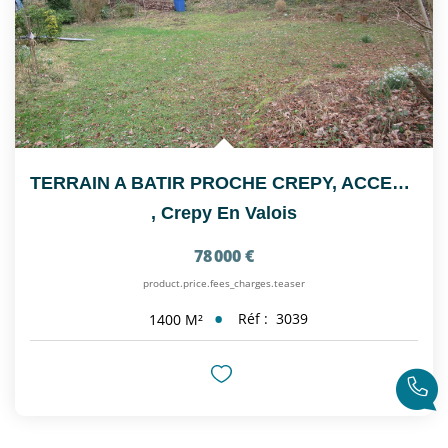
TERRAIN A BATIR PROCHE CREPY, ACCES RAPIDE...
,
Crepy En Valois
78 000 €
product.price.fees_charges.teaser
Réf :
3039
1400
M²