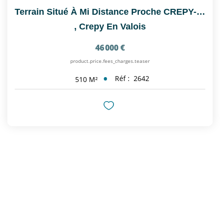
Terrain Situé À Mi Distance Proche CREPY-EN-VALOIS Et...
,
Crepy En Valois
46 000 €
product.price.fees_charges.teaser
Réf :
2642
510
M²