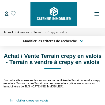
ACHETER
Accueil
A vendre
Terrain
Crepy en valois
LOUER
Modifier les critères de recherche
Type de transaction
Localisation
Acheter
Localisation
ESTIMER
Achat / Vente Terrain crepy en valois
Type de bien
Sélectionnez...
Surface min
- Terrain a vendre à crepy en valois
GESTION
Budget max
Plus de critères
NOTRE AGENCE
Sur notre site consultez les annonces immobilière de Terrain à vendre crepy
Créer une alerte
en valois. Trouvez votre Terrain sur crepy en valois grâce aux annonces
immobilières de TLG - CATENNE IMMOBILIER.
Qui Sommes Nous
Notre Équipe
Immobilier crepy en valois