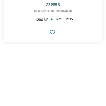
77 000 €
product.price.fees_charges.teaser
Réf :
2935
1206
M²