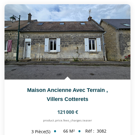
Maison Ancienne Avec Terrain
,
Villers Cotterets
121 000 €
product.price.fees_charges.teaser
66
M²
Réf :
3082
3
Pièce(s)