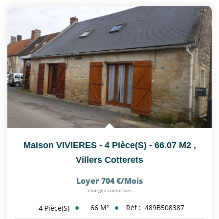
Nous Rejoindre
CONTACT
EN
Maison VIVIERES - 4 Pièce(s) - 66.07 M2
,
Villers Cotterets
Loyer 704 €/mois
charges comprises
66
M²
Réf :
489B508387
4
Pièce(s)