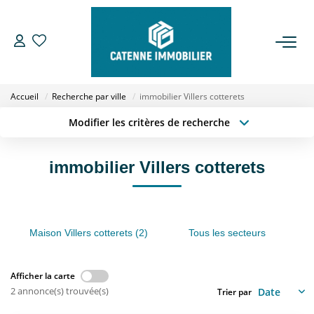
ACHETER
Accueil
Recherche par ville
immobilier Villers cotterets
LOUER
Modifier les critères de recherche
Type de transaction
Localisation
Acheter
Localisation
ESTIMER
immobilier Villers cotterets
Type de bien
Sélectionnez...
Surface min
GESTION
Budget max
Plus de critères
Maison Villers cotterets (2)
Tous les secteurs
NOTRE AGENCE
Créer une alerte
Qui Sommes Nous
Afficher la carte
2 annonce(s) trouvée(s)
Trier par
Notre Équipe