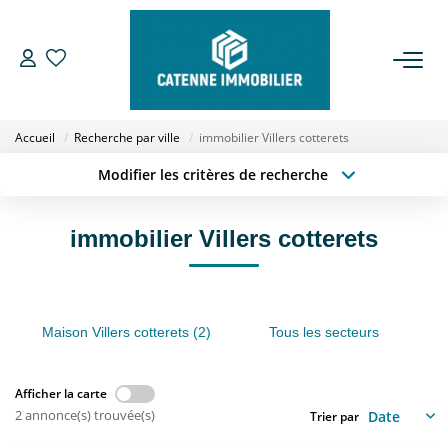
ACHETER
Accueil
Recherche par ville
immobilier Villers cotterets
LOUER
Modifier les critères de recherche
Type de transaction
Localisation
Acheter
Localisation
ESTIMER
immobilier Villers cotterets
Type de bien
Sélectionnez...
Surface min
GESTION
Budget max
Plus de critères
Maison Villers cotterets (2)
Tous les secteurs
NOTRE AGENCE
Créer une alerte
Qui Sommes Nous
Afficher la carte
2 annonce(s) trouvée(s)
Trier par
Notre Équipe