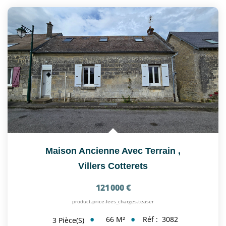
Maison Ancienne Avec Terrain
,
Villers Cotterets
121 000 €
product.price.fees_charges.teaser
66
M²
Réf :
3082
3
Pièce(s)