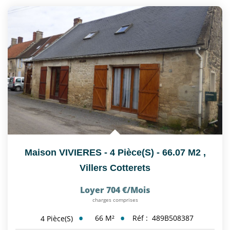
Nous Rejoindre
CONTACT
EN
Maison VIVIERES - 4 Pièce(s) - 66.07 M2
,
Villers Cotterets
Loyer 704 €/mois
charges comprises
66
M²
Réf :
489B508387
4
Pièce(s)