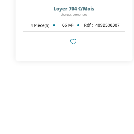
Loyer 704 €/mois
charges comprises
66
M²
Réf :
489B508387
4
Pièce(s)