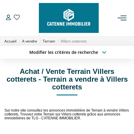
ACHETER
Accueil
A vendre
Terrain
Villers cotterets
LOUER
Modifier les critères de recherche
Type de transaction
Localisation
Acheter
Localisation
ESTIMER
Achat / Vente Terrain Villers
Type de bien
Sélectionnez...
Surface min
cotterets - Terrain a vendre à Villers
GESTION
cotterets
Budget max
Plus de critères
NOTRE AGENCE
Créer une alerte
Sur notre site consultez les annonces immobilière de Terrain à vendre Villers
cotterets. Trouvez votre Terrain sur Villers cotterets grâce aux annonces
Qui Sommes Nous
immobilières de TLG - CATENNE IMMOBILIER.
Notre Équipe