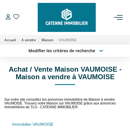
ACHETER
Accueil
A vendre
Maison
VAUMOISE
LOUER
Modifier les critères de recherche
Type de transaction
Localisation
Acheter
Localisation
ESTIMER
Achat / Vente Maison VAUMOISE -
Type de bien
Sélectionnez...
Surface min
Maison a vendre à VAUMOISE
GESTION
Budget max
Plus de critères
NOTRE AGENCE
Sur notre site consultez les annonces immobilière de Maison à vendre
Créer une alerte
VAUMOISE. Trouvez votre Maison sur VAUMOISE grâce aux annonces
immobilières de TLG - CATENNE IMMOBILIER.
Qui Sommes Nous
Notre Équipe
Immobilier VAUMOISE