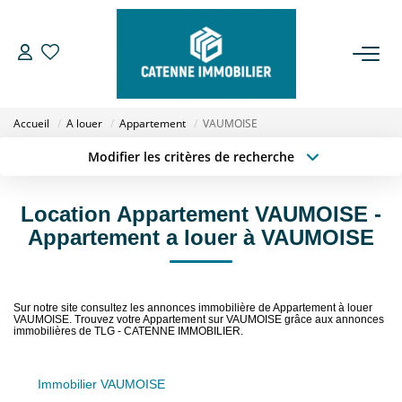
ACHETER
Accueil
A louer
Appartement
VAUMOISE
LOUER
Modifier les critères de recherche
Type de transaction
Localisation
Acheter
Localisation
ESTIMER
Location Appartement VAUMOISE -
Type de bien
Sélectionnez...
Surface min
Appartement a louer à VAUMOISE
GESTION
Budget max
Plus de critères
NOTRE AGENCE
Sur notre site consultez les annonces immobilière de Appartement à louer
Créer une alerte
VAUMOISE. Trouvez votre Appartement sur VAUMOISE grâce aux annonces
immobilières de TLG - CATENNE IMMOBILIER.
Qui Sommes Nous
Notre Équipe
Immobilier VAUMOISE