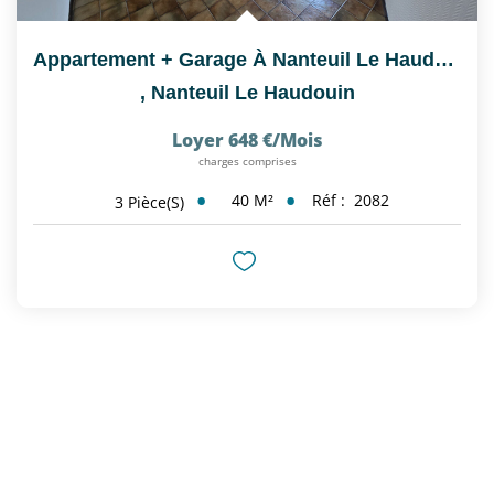
Appartement + Garage À Nanteuil Le Haudouin (60440)
,
Nanteuil Le Haudouin
Loyer 648 €/mois
charges comprises
40
M²
Réf :
2082
3
Pièce(s)