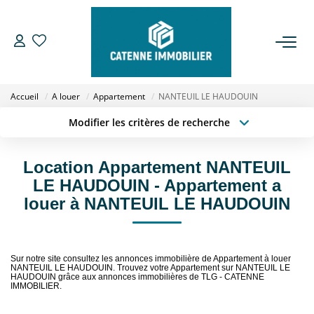
ACHETER
Accueil
A louer
Appartement
NANTEUIL LE HAUDOUIN
LOUER
Modifier les critères de recherche
Type de transaction
Localisation
Acheter
Localisation
ESTIMER
Location Appartement NANTEUIL
Type de bien
Sélectionnez...
Surface min
LE HAUDOUIN - Appartement a
GESTION
louer à NANTEUIL LE HAUDOUIN
Budget max
Plus de critères
NOTRE AGENCE
Créer une alerte
Sur notre site consultez les annonces immobilière de Appartement à louer
NANTEUIL LE HAUDOUIN. Trouvez votre Appartement sur NANTEUIL LE
Qui Sommes Nous
HAUDOUIN grâce aux annonces immobilières de TLG - CATENNE
IMMOBILIER.
Notre Équipe