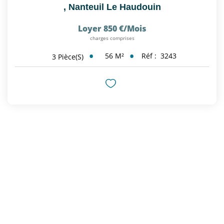
,
Nanteuil Le Haudouin
Loyer 850 €/mois
charges comprises
56
M²
Réf :
3243
3
Pièce(s)