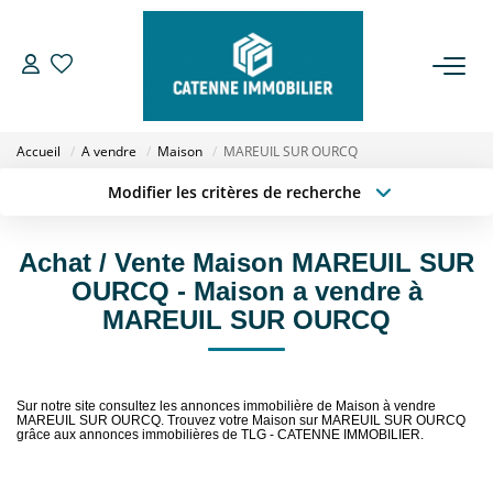
ACHETER
Accueil
A vendre
Maison
MAREUIL SUR OURCQ
LOUER
Modifier les critères de recherche
Type de transaction
Localisation
Acheter
Localisation
ESTIMER
Achat / Vente Maison MAREUIL SUR
Type de bien
Sélectionnez...
Surface min
OURCQ - Maison a vendre à
GESTION
MAREUIL SUR OURCQ
Budget max
Plus de critères
NOTRE AGENCE
Créer une alerte
Sur notre site consultez les annonces immobilière de Maison à vendre
MAREUIL SUR OURCQ. Trouvez votre Maison sur MAREUIL SUR OURCQ
Qui Sommes Nous
grâce aux annonces immobilières de TLG - CATENNE IMMOBILIER.
Notre Équipe