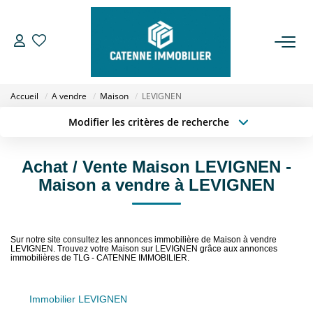
ACHETER
Accueil
A vendre
Maison
LEVIGNEN
LOUER
Modifier les critères de recherche
Type de transaction
Localisation
Acheter
Localisation
ESTIMER
Achat / Vente Maison LEVIGNEN -
Type de bien
Sélectionnez...
Surface min
Maison a vendre à LEVIGNEN
GESTION
Budget max
Plus de critères
NOTRE AGENCE
Sur notre site consultez les annonces immobilière de Maison à vendre
Créer une alerte
LEVIGNEN. Trouvez votre Maison sur LEVIGNEN grâce aux annonces
immobilières de TLG - CATENNE IMMOBILIER.
Qui Sommes Nous
Notre Équipe
Immobilier LEVIGNEN