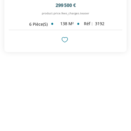
299 500 €
product.price.fees_charges.teaser
138
M²
Réf :
3192
6
Pièce(s)