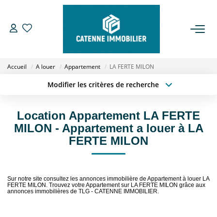
ACHETER
Accueil
A louer
Appartement
LA FERTE MILON
LOUER
Modifier les critères de recherche
Type de transaction
Localisation
Acheter
Localisation
ESTIMER
Location Appartement LA FERTE
Type de bien
Sélectionnez...
Surface min
MILON - Appartement a louer à LA
GESTION
FERTE MILON
Budget max
Plus de critères
NOTRE AGENCE
Créer une alerte
Sur notre site consultez les annonces immobilière de Appartement à louer LA
FERTE MILON. Trouvez votre Appartement sur LA FERTE MILON grâce aux
Qui Sommes Nous
annonces immobilières de TLG - CATENNE IMMOBILIER.
Notre Équipe