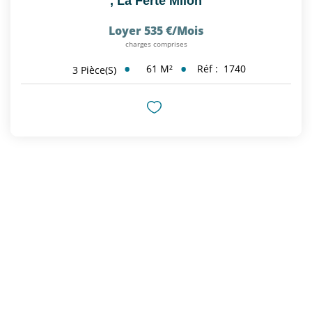
,
La Ferte Milon
Loyer 535 €/mois
charges comprises
61
M²
Réf :
1740
3
Pièce(s)