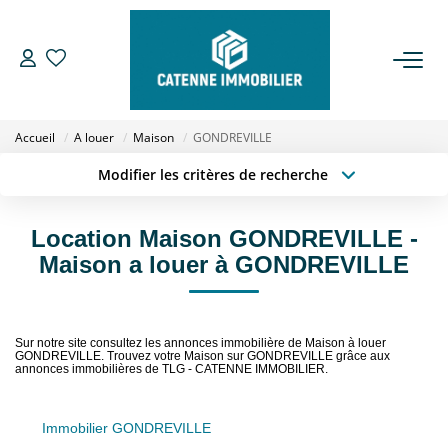
ACHETER
Accueil
A louer
Maison
GONDREVILLE
LOUER
Modifier les critères de recherche
Type de transaction
Localisation
Acheter
Localisation
ESTIMER
Location Maison GONDREVILLE -
Type de bien
Sélectionnez...
Surface min
Maison a louer à GONDREVILLE
GESTION
Budget max
Plus de critères
NOTRE AGENCE
Sur notre site consultez les annonces immobilière de Maison à louer
Créer une alerte
GONDREVILLE. Trouvez votre Maison sur GONDREVILLE grâce aux
annonces immobilières de TLG - CATENNE IMMOBILIER.
Qui Sommes Nous
Notre Équipe
Immobilier GONDREVILLE