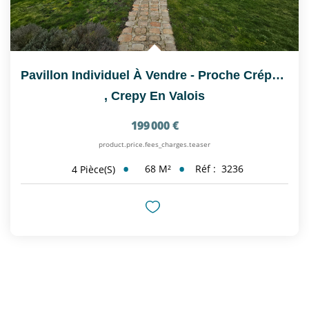
Pavillon Individuel À Vendre - Proche Crépy-En-Valois,...
,
Crepy En Valois
199 000 €
product.price.fees_charges.teaser
68
M²
Réf :
3236
4
Pièce(s)