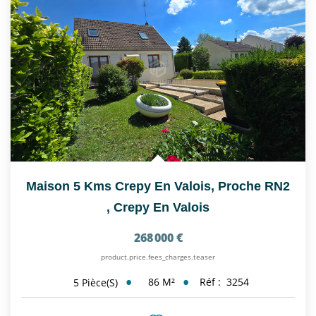
Maison 5 Kms Crepy En Valois, Proche RN2
,
Crepy En Valois
268 000 €
product.price.fees_charges.teaser
86
M²
Réf :
3254
5
Pièce(s)