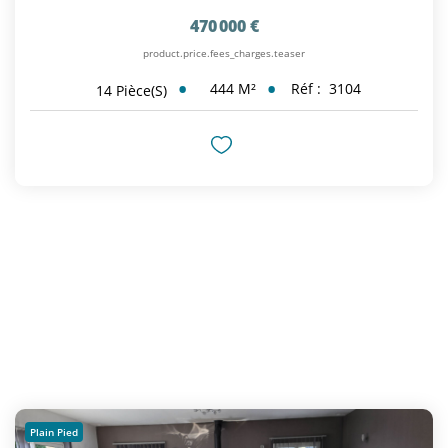
470 000 €
product.price.fees_charges.teaser
444
M²
Réf :
3104
14
Pièce(s)
Plain Pied