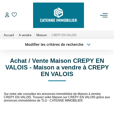
ACHETER
Accueil
A vendre
Maison
CREPY EN VALOIS
LOUER
Modifier les critères de recherche
Type de transaction
Localisation
Acheter
Localisation
ESTIMER
Achat / Vente Maison CREPY EN
Type de bien
Sélectionnez...
Surface min
VALOIS - Maison a vendre à CREPY
GESTION
EN VALOIS
Budget max
Plus de critères
NOTRE AGENCE
Créer une alerte
Sur notre site consultez les annonces immobilière de Maison à vendre
CREPY EN VALOIS. Trouvez votre Maison sur CREPY EN VALOIS grâce aux
Qui Sommes Nous
annonces immobilières de TLG - CATENNE IMMOBILIER.
Notre Équipe