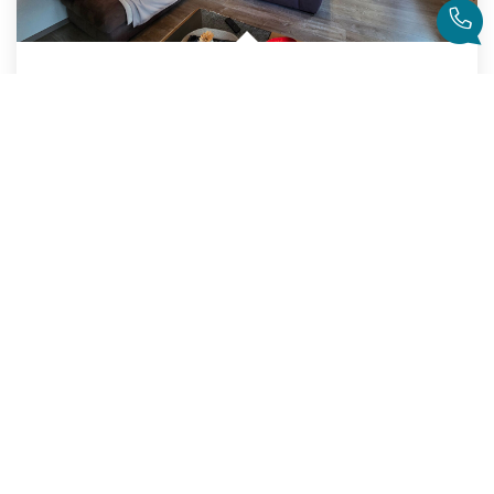
CENTRE VILLE DE CREPY-EN-VALOIS, POSEZ VOS VALISES DANS...
,
Crepy En Valois
588 000 €
product.price.fees_charges.teaser
271
M²
Réf :
3242
8
Pièce(s)