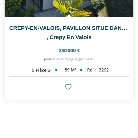
CREPY-EN-VALOIS, PAVILLON SITUE DANS UN QUARTIER CALME
,
Crepy En Valois
280 000 €
product.price.fees_charges.teaser
89
M²
Réf :
3262
5
Pièce(s)