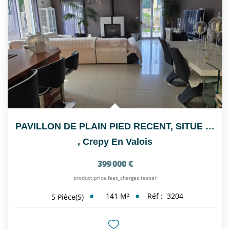
PAVILLON DE PLAIN PIED RECENT, SITUE SUR L'AXE...
,
Crepy En Valois
399 000 €
product.price.fees_charges.teaser
141
M²
Réf :
3204
5
Pièce(s)