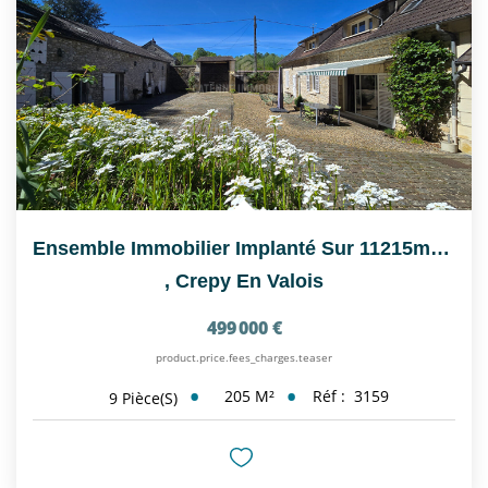
Ensemble Immobilier Implanté Sur 11215m² De Jardin Et Bois
,
Crepy En Valois
499 000 €
product.price.fees_charges.teaser
205
M²
Réf :
3159
9
Pièce(s)