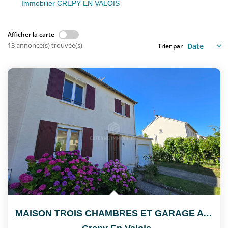
Nous Rejoindre
Immobilier CREPY EN VALOIS
Afficher la carte
CONTACT
13 annonce(s) trouvée(s)
Trier par
EN
MAISON TROIS CHAMBRES ET GARAGE A CREPY-EN-VALOIS