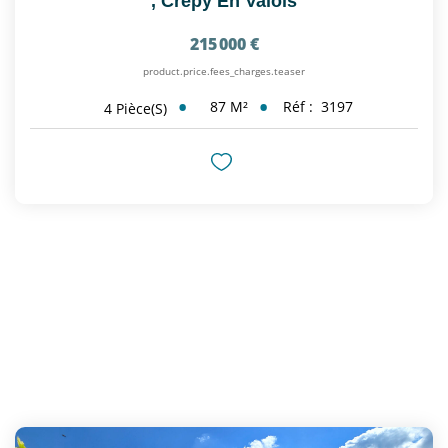
,
Crepy En Valois
215 000 €
product.price.fees_charges.teaser
87
M²
Réf :
3197
4
Pièce(s)