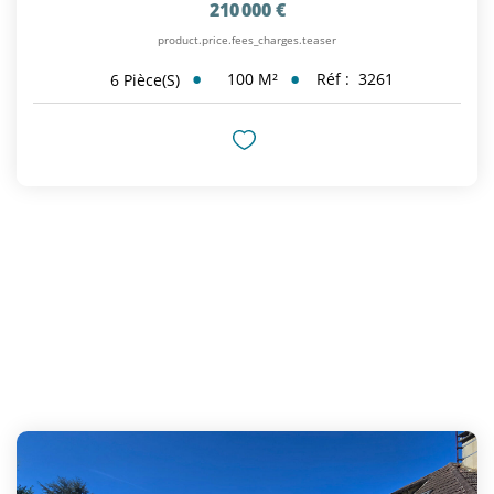
210 000 €
product.price.fees_charges.teaser
100
M²
Réf :
3261
6
Pièce(s)