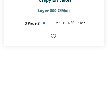
,
Crepy En Valois
Loyer 800 €/mois
55
M²
Réf :
3187
3
Pièce(s)