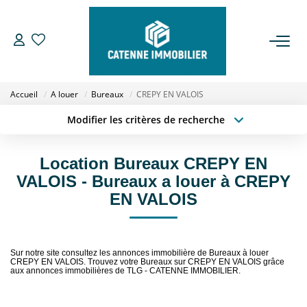
ACHETER
Accueil
A louer
Bureaux
CREPY EN VALOIS
LOUER
Modifier les critères de recherche
Type de transaction
Localisation
Acheter
Localisation
ESTIMER
Location Bureaux CREPY EN
Type de bien
Sélectionnez...
Surface min
VALOIS - Bureaux a louer à CREPY
GESTION
EN VALOIS
Budget max
Plus de critères
NOTRE AGENCE
Créer une alerte
Sur notre site consultez les annonces immobilière de Bureaux à louer
CREPY EN VALOIS. Trouvez votre Bureaux sur CREPY EN VALOIS grâce
Qui Sommes Nous
aux annonces immobilières de TLG - CATENNE IMMOBILIER.
Notre Équipe