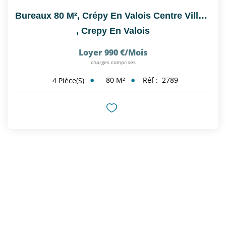
Bureaux 80 M², Crépy En Valois Centre Ville, Proche Parking
,
Crepy En Valois
Loyer 990 €/mois
charges comprises
80
M²
Réf :
2789
4
Pièce(s)