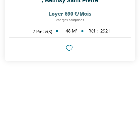
,
Bethisy Saint Pierre
Loyer 690 €/mois
charges comprises
48
M²
Réf :
2921
2
Pièce(s)