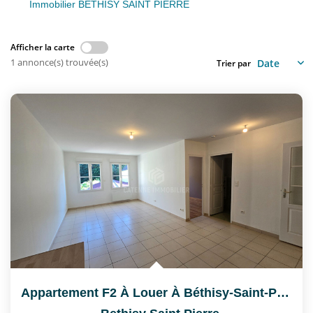
Nous Rejoindre
Immobilier BETHISY SAINT PIERRE
Afficher la carte
CONTACT
1 annonce(s) trouvée(s)
Trier par
EN
Appartement F2 À Louer À Béthisy-Saint-Pierre (60320) - 1...