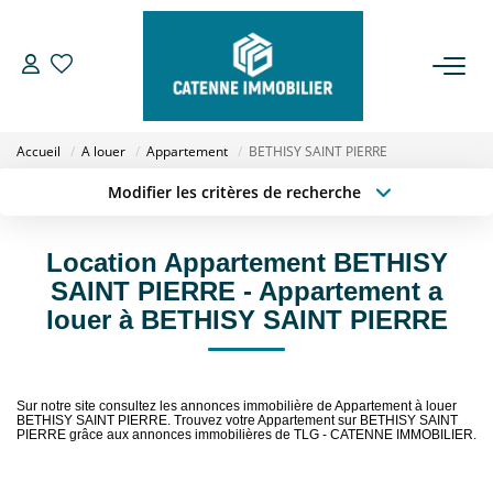
ACHETER
Accueil
A louer
Appartement
BETHISY SAINT PIERRE
LOUER
Modifier les critères de recherche
Type de transaction
Localisation
Acheter
Localisation
ESTIMER
Location Appartement BETHISY
Type de bien
Sélectionnez...
Surface min
SAINT PIERRE - Appartement a
GESTION
louer à BETHISY SAINT PIERRE
Budget max
Plus de critères
NOTRE AGENCE
Créer une alerte
Sur notre site consultez les annonces immobilière de Appartement à louer
BETHISY SAINT PIERRE. Trouvez votre Appartement sur BETHISY SAINT
Qui Sommes Nous
PIERRE grâce aux annonces immobilières de TLG - CATENNE IMMOBILIER.
Notre Équipe