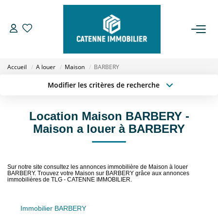
ACHETER
Accueil
A louer
Maison
BARBERY
LOUER
Modifier les critères de recherche
Type de transaction
Localisation
Acheter
Localisation
ESTIMER
Location Maison BARBERY -
Type de bien
Sélectionnez...
Surface min
Maison a louer à BARBERY
GESTION
Budget max
Plus de critères
NOTRE AGENCE
Sur notre site consultez les annonces immobilière de Maison à louer
Créer une alerte
BARBERY. Trouvez votre Maison sur BARBERY grâce aux annonces
immobilières de TLG - CATENNE IMMOBILIER.
Qui Sommes Nous
Notre Équipe
Immobilier BARBERY