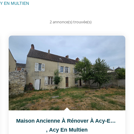
ACY EN MULTIEN
2 annonce(s) trouvée(s)
Maison Ancienne À Rénover À Acy-En-Multien (60620) - Grand...
,
Acy En Multien