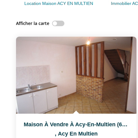
Location Maison ACY EN MULTIEN
Immobilier 
Afficher la carte
Maison À Vendre À Acy-En-Multien (60620) - 3 Chambres,...
,
Acy En Multien