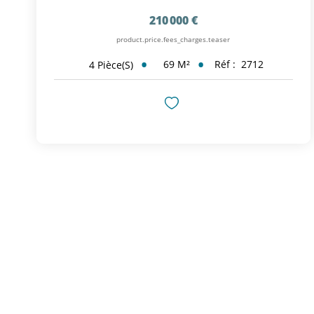
210 000 €
product.price.fees_charges.teaser
69
M²
Réf :
2712
4
Pièce(s)