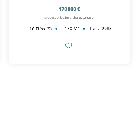
170 000 €
product.price.fees_charges.teaser
180
M²
Réf :
2983
10
Pièce(s)