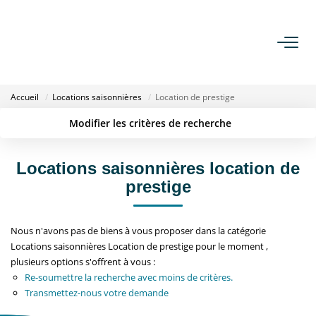
ACHETER
Accueil
Locations saisonnières
Location de prestige
LOUER
Modifier les critères de recherche
Localisation
Type de transaction
Surface min
ESTIMER
Type de bien
Locations saisonnières location de
prestige
Budget max
Plus de critères
GESTION
Créer une alerte
Nous n'avons pas de biens à vous proposer dans la catégorie
NOTRE AGENCE
Locations saisonnières Location de prestige pour le moment ,
plusieurs options s'offrent à vous :
Qui Sommes Nous
Re-soumettre la recherche avec moins de critères.
Notre Équipe
Transmettez-nous votre demande
Nous Rejoindre