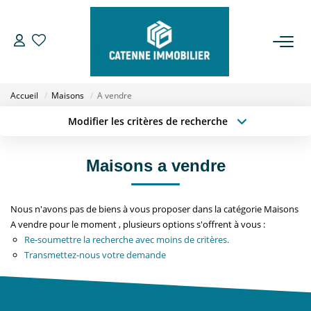
ACHETER
Accueil
Maisons
A vendre
LOUER
Modifier les critères de recherche
Type de transaction
Localisation
Acheter
Localisation
ESTIMER
Maisons a vendre
Type de bien
Sélectionnez...
Surface min
GESTION
Nous n'avons pas de biens à vous proposer dans la catégorie Maisons
Budget max
Plus de critères
A vendre pour le moment , plusieurs options s'offrent à vous :
NOTRE AGENCE
Re-soumettre la recherche avec moins de critères.
Créer une alerte
Transmettez-nous votre demande
Qui Sommes Nous
Notre Équipe