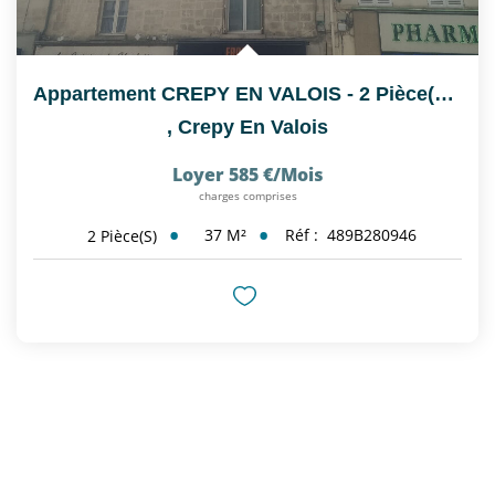
Appartement CREPY EN VALOIS - 2 Pièce(s) 36.85 M²
,
Crepy En Valois
Loyer 585 €/mois
charges comprises
37
M²
Réf :
489B280946
2
Pièce(s)