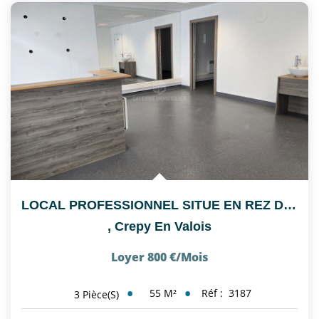
LOCAL PROFESSIONNEL SITUE EN REZ DE CHAUSSEE, ACCES PMR,...
,
Crepy En Valois
Loyer 800 €/mois
55
M²
Réf :
3187
3
Pièce(s)