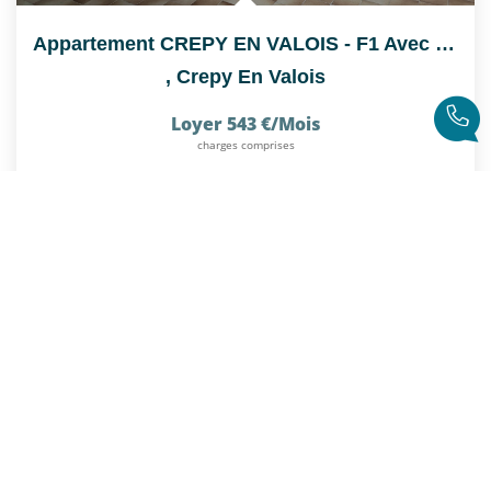
Appartement CREPY EN VALOIS - F1 Avec Couchage
,
Crepy En Valois
Loyer 543 €/mois
charges comprises
25
M²
Réf :
489B395101
2
Pièce(s)