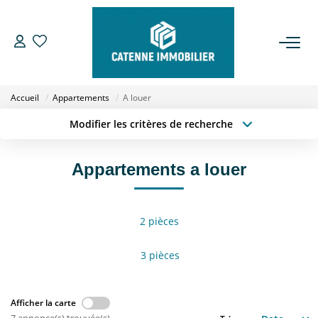
ACHETER
Accueil
Appartements
A louer
LOUER
Modifier les critères de recherche
Localisation
Type de transaction
Surface min
ESTIMER
Type de bien
Appartements a louer
Budget max
Plus de critères
GESTION
2 pièces
Créer une alerte
NOTRE AGENCE
3 pièces
Qui Sommes Nous
Notre Équipe
Afficher la carte
Nous Rejoindre
7 annonce(s) trouvée(s)