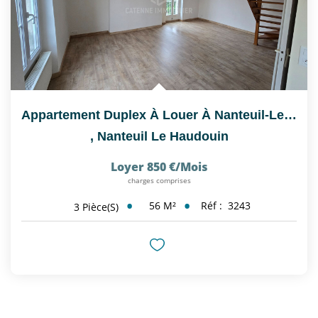
Appartement Duplex À Louer À Nanteuil-Le-Haudouin (60440) -...
,
Nanteuil Le Haudouin
Loyer 850 €/mois
charges comprises
56
M²
Réf :
3243
3
Pièce(s)