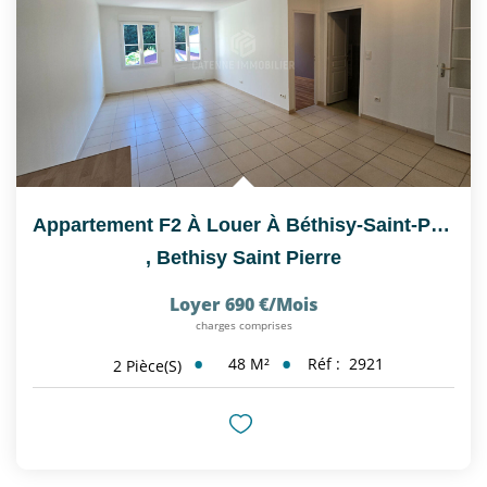
Appartement F2 À Louer À Béthisy-Saint-Pierre (60320) - 1...
,
Bethisy Saint Pierre
Loyer 690 €/mois
charges comprises
48
M²
Réf :
2921
2
Pièce(s)