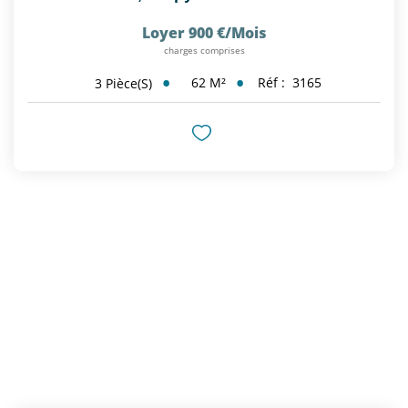
Loyer 900 €/mois
charges comprises
62
M²
Réf :
3165
3
Pièce(s)