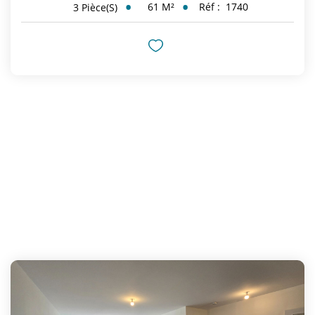
61
M²
Réf :
1740
3
Pièce(s)