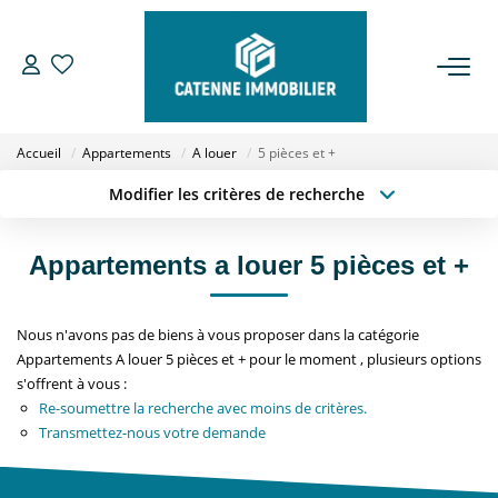
ACHETER
Accueil
Appartements
A louer
5 pièces et +
LOUER
Modifier les critères de recherche
Type de transaction
Localisation
Acheter
Localisation
ESTIMER
Appartements a louer 5 pièces et +
Type de bien
Sélectionnez...
Surface min
GESTION
Nous n'avons pas de biens à vous proposer dans la catégorie
Budget max
Plus de critères
Appartements A louer 5 pièces et + pour le moment , plusieurs options
NOTRE AGENCE
s'offrent à vous :
Créer une alerte
Re-soumettre la recherche avec moins de critères.
Qui Sommes Nous
Transmettez-nous votre demande
Notre Équipe