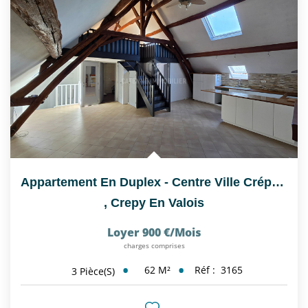
Appartement En Duplex - Centre Ville Crépy En Valois
,
Crepy En Valois
Loyer 900 €/mois
charges comprises
62
M²
Réf :
3165
3
Pièce(s)