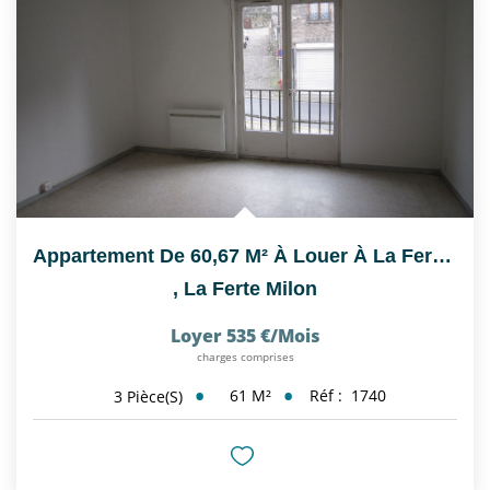
Nous Rejoindre
CONTACT
EN
Appartement De 60,67 M² À Louer À La Ferté-Milon - 2...
,
La Ferte Milon
Loyer 535 €/mois
charges comprises
61
M²
Réf :
1740
3
Pièce(s)