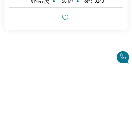
56
M²
Réf :
3243
3
Pièce(s)