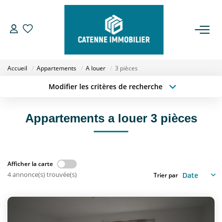
ACHETER
Accueil
Appartements
A louer
3 pièces
LOUER
Modifier les critères de recherche
Type de transaction
Localisation
Acheter
Localisation
ESTIMER
Appartements a louer 3 pièces
Type de bien
Sélectionnez...
Surface min
GESTION
Budget max
Plus de critères
Afficher la carte
NOTRE AGENCE
4 annonce(s) trouvée(s)
Trier par
Créer une alerte
Qui Sommes Nous
Notre Équipe