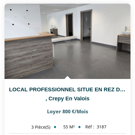
LOCAL PROFESSIONNEL SITUE EN REZ DE CHAUSSEE, ACCES PMR,...
,
Crepy En Valois
Loyer 800 €/mois
55
M²
Réf :
3187
3
Pièce(s)