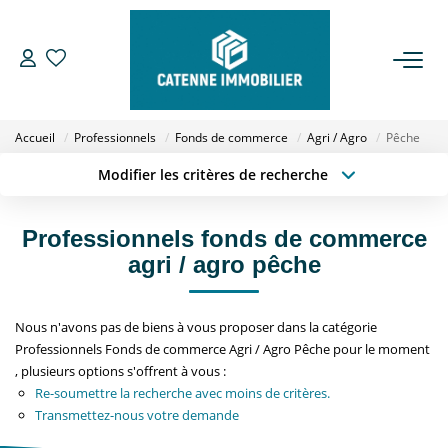
ACHETER
Accueil
Professionnels
Fonds de commerce
Agri / Agro
Pêche
LOUER
Modifier les critères de recherche
Type de transaction
Localisation
Acheter
Localisation
ESTIMER
Professionnels fonds de commerce
Type de bien
Sélectionnez...
Surface min
agri / agro pêche
GESTION
Budget max
Plus de critères
Nous n'avons pas de biens à vous proposer dans la catégorie
NOTRE AGENCE
Professionnels Fonds de commerce Agri / Agro Pêche pour le moment
Créer une alerte
, plusieurs options s'offrent à vous :
Qui Sommes Nous
Re-soumettre la recherche avec moins de critères.
Transmettez-nous votre demande
Notre Équipe