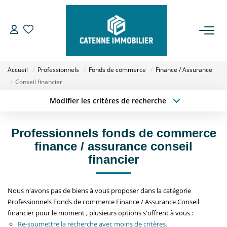
ACHETER
Accueil
Professionnels
Fonds de commerce
Finance / Assurance
LOUER
Conseil financier
Modifier les critères de recherche
Type de transaction
Localisation
ESTIMER
Acheter
Localisation
Professionnels fonds de commerce
Type de bien
GESTION
Sélectionnez...
Surface min
finance / assurance conseil
financier
Budget max
Plus de critères
NOTRE AGENCE
Nous n'avons pas de biens à vous proposer dans la catégorie
Créer une alerte
Qui Sommes Nous
Professionnels Fonds de commerce Finance / Assurance Conseil
Notre Équipe
financier pour le moment , plusieurs options s'offrent à vous :
Re-soumettre la recherche avec moins de critères.