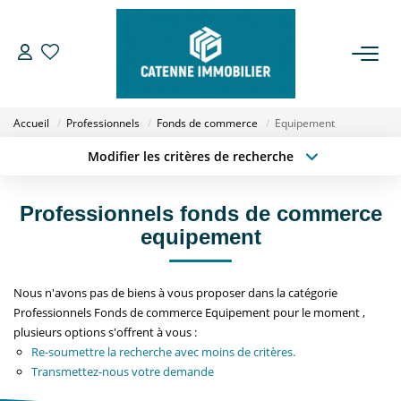
ACHETER
Accueil
Professionnels
Fonds de commerce
Equipement
LOUER
Modifier les critères de recherche
Type de transaction
Localisation
Acheter
Localisation
ESTIMER
Professionnels fonds de commerce
Type de bien
Sélectionnez...
Surface min
equipement
GESTION
Budget max
Plus de critères
Nous n'avons pas de biens à vous proposer dans la catégorie
NOTRE AGENCE
Professionnels Fonds de commerce Equipement pour le moment ,
Créer une alerte
plusieurs options s'offrent à vous :
Qui Sommes Nous
Re-soumettre la recherche avec moins de critères.
Transmettez-nous votre demande
Notre Équipe