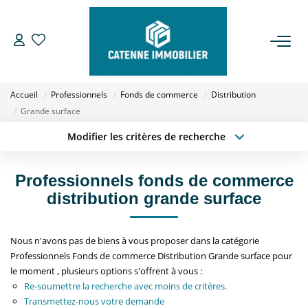
ACHETER
Accueil
Professionnels
Fonds de commerce
Distribution
LOUER
Grande surface
Modifier les critères de recherche
ESTIMER
Localisation
Type de transaction
Surface min
Type de bien
Professionnels fonds de commerce
GESTION
distribution grande surface
Budget max
Plus de critères
NOTRE AGENCE
Créer une alerte
Nous n'avons pas de biens à vous proposer dans la catégorie
Professionnels Fonds de commerce Distribution Grande surface pour
Qui Sommes Nous
le moment , plusieurs options s'offrent à vous :
Notre Équipe
Re-soumettre la recherche avec moins de critères.
Transmettez-nous votre demande
Nous Rejoindre