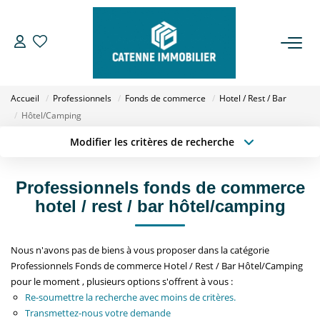
ACHETER
Accueil
Professionnels
Fonds de commerce
Hotel / Rest / Bar
LOUER
Hôtel/Camping
Modifier les critères de recherche
Type de transaction
Localisation
ESTIMER
Acheter
Localisation
Professionnels fonds de commerce
Type de bien
GESTION
Sélectionnez...
Surface min
hotel / rest / bar hôtel/camping
Budget max
Plus de critères
NOTRE AGENCE
Nous n'avons pas de biens à vous proposer dans la catégorie
Professionnels Fonds de commerce Hotel / Rest / Bar Hôtel/Camping
Créer une alerte
Qui Sommes Nous
pour le moment , plusieurs options s'offrent à vous :
Re-soumettre la recherche avec moins de critères.
Notre Équipe
Transmettez-nous votre demande