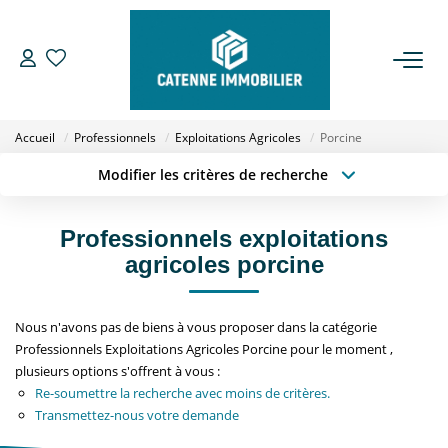
ACHETER
Accueil
Professionnels
Exploitations Agricoles
Porcine
LOUER
Modifier les critères de recherche
Type de transaction
Localisation
Acheter
Localisation
ESTIMER
Professionnels exploitations
Type de bien
Sélectionnez...
Surface min
agricoles porcine
GESTION
Budget max
Plus de critères
Nous n'avons pas de biens à vous proposer dans la catégorie
NOTRE AGENCE
Professionnels Exploitations Agricoles Porcine pour le moment ,
Créer une alerte
plusieurs options s'offrent à vous :
Qui Sommes Nous
Re-soumettre la recherche avec moins de critères.
Transmettez-nous votre demande
Notre Équipe