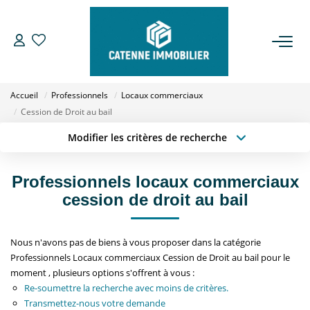
ACHETER
Accueil
Professionnels
Locaux commerciaux
LOUER
Cession de Droit au bail
Modifier les critères de recherche
Type de transaction
Localisation
ESTIMER
Acheter
Localisation
Professionnels locaux commerciaux
Type de bien
GESTION
Sélectionnez...
Surface min
cession de droit au bail
Budget max
Plus de critères
NOTRE AGENCE
Nous n'avons pas de biens à vous proposer dans la catégorie
Professionnels Locaux commerciaux Cession de Droit au bail pour le
Créer une alerte
Qui Sommes Nous
moment , plusieurs options s'offrent à vous :
Re-soumettre la recherche avec moins de critères.
Notre Équipe
Transmettez-nous votre demande