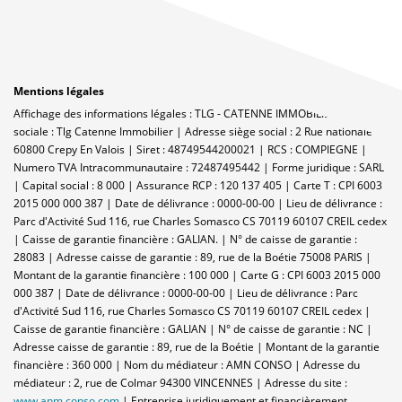
Mentions légales
Affichage des informations légales : TLG - CATENNE IMMOBILIER | Raison
sociale : Tlg Catenne Immobilier | Adresse siège social : 2 Rue nationale -
60800 Crepy En Valois | Siret : 48749544200021 | RCS : COMPIEGNE |
Numero TVA Intracommunautaire : 72487495442 | Forme juridique : SARL
| Capital social : 8 000 | Assurance RCP : 120 137 405 |
Carte T : CPI 6003
2015 000 000 387 | Date de délivrance : 0000-00-00 | Lieu de délivrance :
Parc d'Activité Sud 116, rue Charles Somasco CS 70119 60107 CREIL cedex
| Caisse de garantie financière : GALIAN. | N° de caisse de garantie :
28083 | Adresse caisse de garantie : 89, rue de la Boétie 75008 PARIS |
Montant de la garantie financière : 100 000 | Carte G : CPI 6003 2015 000
000 387 | Date de délivrance : 0000-00-00 | Lieu de délivrance : Parc
d'Activité Sud 116, rue Charles Somasco CS 70119 60107 CREIL cedex |
Caisse de garantie financière : GALIAN | N° de caisse de garantie : NC |
Adresse caisse de garantie : 89, rue de la Boétie | Montant de la garantie
financière : 360 000 | Nom du médiateur : AMN CONSO | Adresse du
médiateur : 2, rue de Colmar 94300 VINCENNES | Adresse du site :
www.anm.conso.com
|
Entreprise juridiquement et financièrement