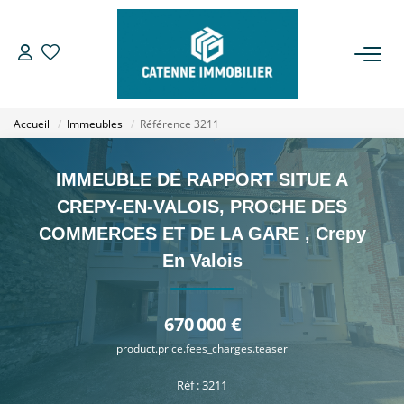
ACHETER
Accueil
Immeubles
Référence 3211
LOUER
IMMEUBLE DE RAPPORT SITUE A
ESTIMER
CREPY-EN-VALOIS, PROCHE DES
COMMERCES ET DE LA GARE
,
Crepy
GESTION
En Valois
NOTRE AGENCE
670 000 €
Qui Sommes Nous
product.price.fees_charges.teaser
Notre Équipe
Réf : 3211