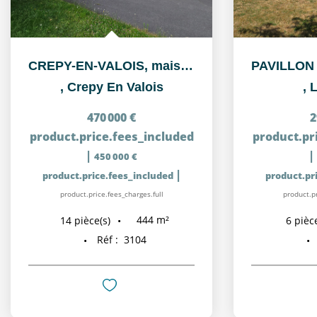
CREPY-EN-VALOIS, maison de Maître située près de la gare et...
,
Crepy En Valois
,
L
470 000 €
2
product.price.fees_included
product.pr
|
|
450 000 €
|
product.price.fees_included
product.pr
product.price.fees_charges.full
product.pr
444
m²
14
pièce(s)
6
pièce
Réf :
3104