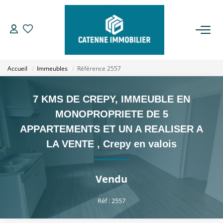
ACHETER
Accueil
Immeubles
Référence 2557
LOUER
7 KMS DE CREPY, IMMEUBLE EN
ESTIMER
MONOPROPRIETE DE 5
APPARTEMENTS ET UN A REALISER A
GESTION
LA VENTE
,
Crepy en valois
NOTRE AGENCE
Vendu
Qui Sommes Nous
Réf : 2557
Notre Équipe
Nous Rejoindre