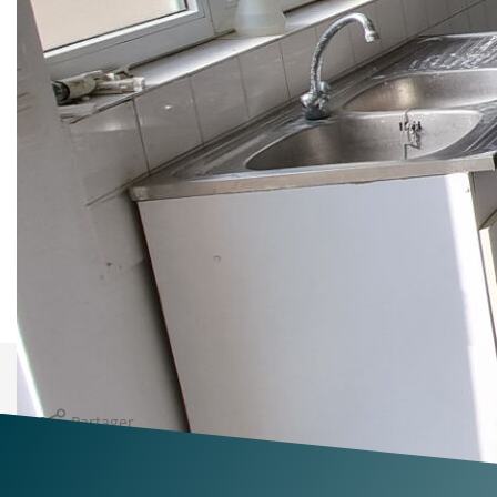
appartements vacants, à usage d'habitation meublés, et
un appartement à usage d'habitation meublé à créer au
premier étage.
Travaux de façade à prévoir.
Loyers pratiqués annuels pour tous les lots : 22 620 €,
sans compter le F2 restant à créer.
Classement des DPE : D et E.
Aucune charge de copropriété.
Nos honoraires
Nous contacter
Imprimer
Partager
Calculer mon budget