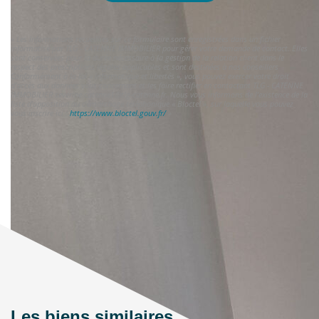
« Les informations recueillies sur ce formulaire sont enregistrées dans un fichier
informatisé par TLG - CATENNE IMMOBILIER pour gérer votre demande de contact. Elles
sont conservées pour la durée nécessaire à la gestion de la relation client dans le
respect des prescriptions légales applicables et sont destinées à nos conseillers
Conformément à la loi « informatique et libertés », vous pouvez exercer votre droit
d'accès aux données vous concernant et les faire rectifier en contactant TLG - CATENNE
IMMOBILIER severine.catenne1@tlg-catenne.fr. Nous vous informons de l'existence de la
liste d'opposition au démarchage téléphonique « Bloctel », sur laquelle vous pouvez
vous inscrire ici :
https://www.bloctel.gouv.fr/
»
Les biens similaires