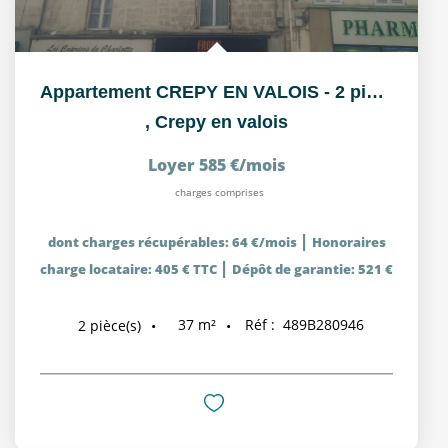
Appartement CREPY EN VALOIS - 2 pièce(s) 36.85 m²
,
Crepy en valois
Loyer 585 €/mois
charges comprises
|
dont charges récupérables: 64 €/mois
Honoraires
|
charge locataire: 405 € TTC
Dépôt de garantie: 521 €
37
m²
Réf :
489B280946
2
pièce(s)