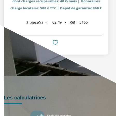
|
dont charges récupérables: 40 €/mois
Honoraires
|
charge locataire: 500 € TTC
Dépôt de garantie: 860 €
62
m²
Réf :
3165
3
pièce(s)
Les calculatrices
Calcul Frais de notaire