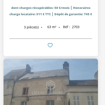
|
dont charges récupérables: 50 €/mois
Honoraires
|
charge locataire: 511 € TTC
Dépôt de garantie: 745 €
63
m²
Réf :
2703
3
pièce(s)