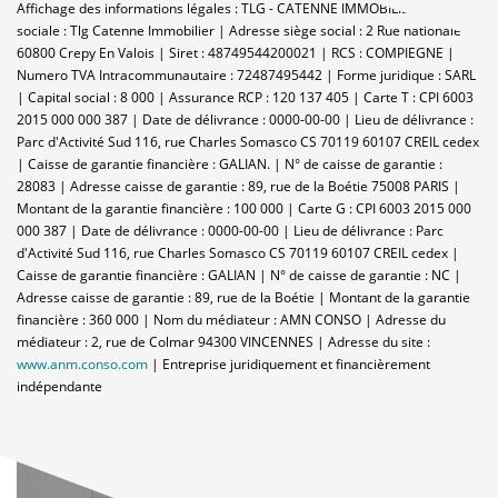
Affichage des informations légales : TLG - CATENNE IMMOBILIER | Raison
sociale : Tlg Catenne Immobilier | Adresse siège social : 2 Rue nationale -
60800 Crepy En Valois | Siret : 48749544200021 | RCS : COMPIEGNE |
Numero TVA Intracommunautaire : 72487495442 | Forme juridique : SARL
| Capital social : 8 000 | Assurance RCP : 120 137 405 |
Carte T : CPI 6003
2015 000 000 387 | Date de délivrance : 0000-00-00 | Lieu de délivrance :
Parc d'Activité Sud 116, rue Charles Somasco CS 70119 60107 CREIL cedex
| Caisse de garantie financière : GALIAN. | N° de caisse de garantie :
28083 | Adresse caisse de garantie : 89, rue de la Boétie 75008 PARIS |
Montant de la garantie financière : 100 000 | Carte G : CPI 6003 2015 000
000 387 | Date de délivrance : 0000-00-00 | Lieu de délivrance : Parc
d'Activité Sud 116, rue Charles Somasco CS 70119 60107 CREIL cedex |
Caisse de garantie financière : GALIAN | N° de caisse de garantie : NC |
Adresse caisse de garantie : 89, rue de la Boétie | Montant de la garantie
financière : 360 000 | Nom du médiateur : AMN CONSO | Adresse du
médiateur : 2, rue de Colmar 94300 VINCENNES | Adresse du site :
www.anm.conso.com
|
Entreprise juridiquement et financièrement
indépendante