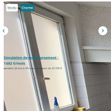
Vendu
Charme
CONTACT
EN
Simulation de remboursement :
1 682 €/mois
pendant 20 ans à 3% avec un apport de 33 700 €
Description
Réf : 2557
Idéal investisseur, proche Crépy et RN2, cinq