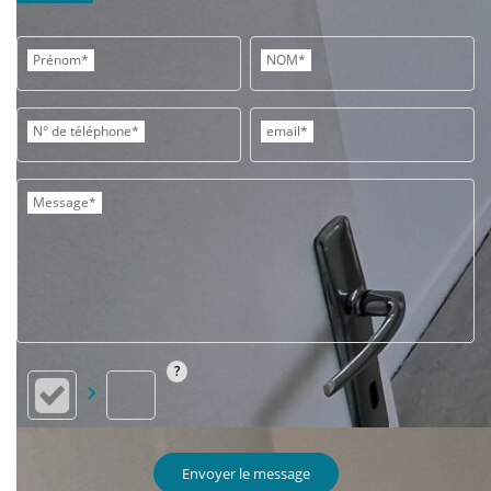
Prénom*
NOM*
N° de téléphone*
email*
Message*
Envoyer le message