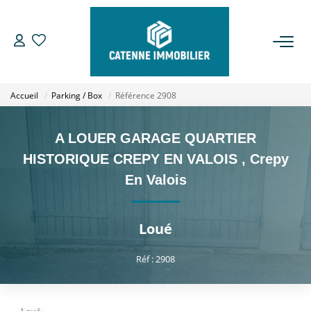
ACHETER
Accueil
Parking / Box
Référence 2908
LOUER
A LOUER GARAGE QUARTIER
ESTIMER
HISTORIQUE CREPY EN VALOIS
,
Crepy
En Valois
GESTION
Loué
NOTRE AGENCE
Réf : 2908
Qui Sommes Nous
Notre Équipe