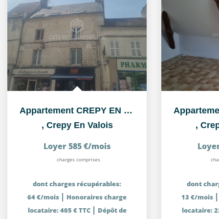
Appartement CREPY EN VALOIS - 2 pièce(s) 36.85 m²
,
Crepy En Valois
,
Crep
Loyer 585 €/mois
Loyer
charges comprises
cha
dont charges récupérables:
dont char
|
64 €/mois
Honoraires charge
13 €/mois
|
locataire: 405 € TTC
Dépôt de
locataire: 