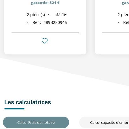
garantie: 521 €
gar
37
m²
2
pièce(s)
2
pièc
Réf :
489B280946
Réf
Les calculatrices
Calcul Frais de notaire
Calcul capacité d'emp