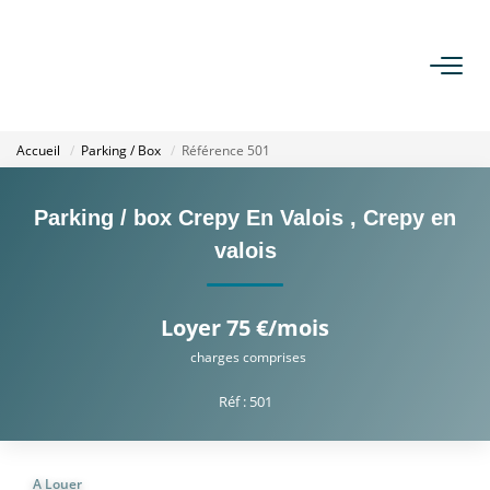
ACHETER
Accueil
Parking / Box
Référence 501
LOUER
Parking / box Crepy En Valois
,
Crepy en
ESTIMER
valois
GESTION
Loyer 75 €/mois
charges comprises
NOTRE AGENCE
Réf : 501
Qui Sommes Nous
Notre Équipe
A Louer
Nous Rejoindre