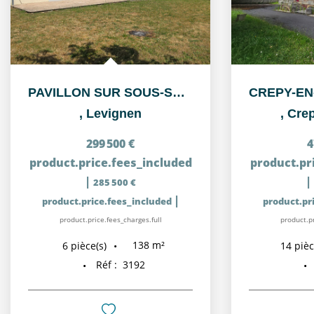
PAVILLON SUR SOUS-SOL TOTAL VIVABLE DE PLAIN PIED
,
Levignen
,
Crep
299 500 €
4
product.price.fees_included
product.pr
|
|
285 500 €
|
product.price.fees_included
product.pr
product.price.fees_charges.full
product.pr
138
m²
6
pièce(s)
14
pièc
Réf :
3192