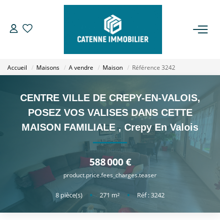
ACHETER
Accueil
Maisons
A vendre
Maison
Référence 3242
LOUER
CENTRE VILLE DE CREPY-EN-VALOIS,
ESTIMER
POSEZ VOS VALISES DANS CETTE
MAISON FAMILIALE
,
Crepy En Valois
GESTION
588 000 €
NOTRE AGENCE
product.price.fees_charges.teaser
Qui Sommes Nous
8
pièce(s)
•
271
m²
•
Réf : 3242
Notre Équipe