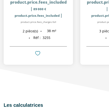
product.price.fees_included
product.pr
|
|
89 000 €
|
product.price.fees_included
product.pr
product.price.fees_charges.full
product.pr
38
m²
2
pièce(s)
3
pièc
Réf :
3255
Les calculatrices