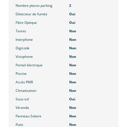
Nombre places parking
2
Détecteur de fumée
Oui
Fibre Optique
Oui
Tennis
Non
Interphone
Non
Digicode
Non
Visiophone
Non
Portail électrique
Non
Piscine
Non
Accès PMR
Non
Climatisation
Non
Sous-sol
Oui
Véranda
Non
Panneau Solaire
Non
Puits
Non