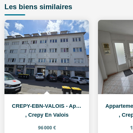
Les biens similaires
CREPY-EBN-VALOIS - Appartement 2 pièce(s) 38.28 m2
,
Crepy En Valois
,
Crep
96 000 €
1