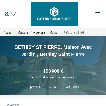
ACHETER
Accueil
Maisons
A vendre
Maison
Référence 3193
LOUER
BETHISY ST PIERRE, Maison Avec
ESTIMER
Jardin
,
Bethisy Saint Pierre
GESTION
150 000 €
product.price.fees_charges.teaser
NOTRE AGENCE
3
pièce(s)
•
58
m²
•
Réf : 3193
Qui Sommes Nous
Notre Équipe
A vendre