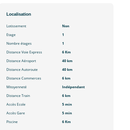
Localisation
Lotissement
Non
Etage
1
Nombre étages
1
Distance Voie Express
6 Km
Distance Aéroport
40 km
Distance Autoroute
40 km
Distance Commerces
6 km
Mitoyenneté
Indépendant
Distance Train
6 km
Accès Ecole
5 min
Accès Gare
5 min
Piscine
6 Km