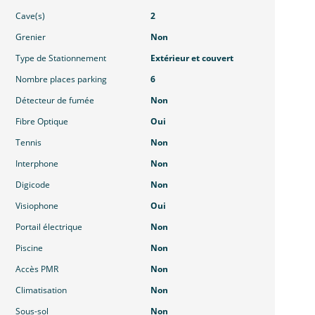
Cave(s)
2
Grenier
Non
Type de Stationnement
Extérieur et couvert
Nombre places parking
6
Détecteur de fumée
Non
Fibre Optique
Oui
Tennis
Non
Interphone
Non
Digicode
Non
Visiophone
Oui
Portail électrique
Non
Piscine
Non
Accès PMR
Non
Climatisation
Non
Sous-sol
Non