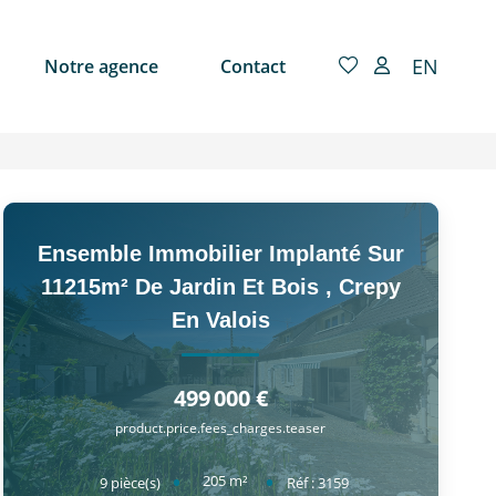
EN
Notre agence
Contact
Ensemble Immobilier Implanté Sur
11215m² De Jardin Et Bois
,
Crepy
En Valois
499 000 €
product.price.fees_charges.teaser
205
m²
9
pièce(s)
Réf :
3159