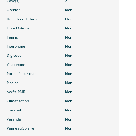
Cave(s)
2
Grenier
Non
Détecteur de fumée
Oui
Fibre Optique
Non
Tennis
Non
Interphone
Non
Digicode
Non
Visiophone
Non
Portail électrique
Non
Piscine
Non
Accès PMR
Non
Climatisation
Non
Sous-sol
Non
Véranda
Non
Panneau Solaire
Non