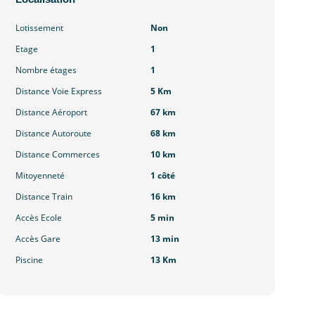
Lotissement
Non
Etage
1
Nombre étages
1
Distance Voie Express
5 Km
Distance Aéroport
67 km
Distance Autoroute
68 km
Distance Commerces
10 km
Mitoyenneté
1 côté
Distance Train
16 km
Accès Ecole
5 min
Accès Gare
13 min
Piscine
13 Km