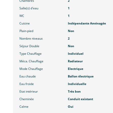
Chambres
2
Salle(s) d'eau
1
WC
1
Cuisine
Indépendante Aménagée
Plain-pied
Non
Nombre niveaux
2
Séjour Double
Non
Type Chauffage
Individuel
Méca. Chauffage
Radiateur
Mode Chauffage
Electrique
Eau chaude
Ballon électrique
Eau froide
Individuelle
Etat intérieur
Très bon
Cheminée
Conduit existant
Calme
Oui