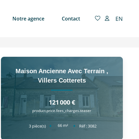
EN
Notre agence
Contact
Maison Ancienne Avec Terrain
,
Villers Cotterets
121 000 €
product.price.fees_charges.teaser
66
m²
3
pièce(s)
Réf :
3082