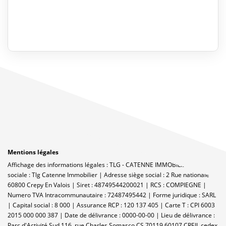
Mentions légales
Affichage des informations légales : TLG - CATENNE IMMOBILIER | Raison
sociale : Tlg Catenne Immobilier | Adresse siège social : 2 Rue nationale -
60800 Crepy En Valois | Siret : 48749544200021 | RCS : COMPIEGNE |
Numero TVA Intracommunautaire : 72487495442 | Forme juridique : SARL
| Capital social : 8 000 | Assurance RCP : 120 137 405 |
Carte T : CPI 6003
2015 000 000 387 | Date de délivrance : 0000-00-00 | Lieu de délivrance :
Parc d'Activité Sud 116, rue Charles Somasco CS 70119 60107 CREIL cedex