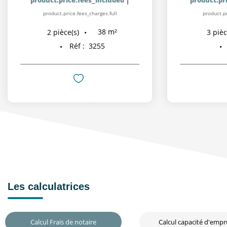
product.price.fees_charges.full
product.pr
38
m²
2
pièce(s)
3
pièc
Réf :
3255
Les calculatrices
Calcul Frais de notaire
Calcul capacité d'emp