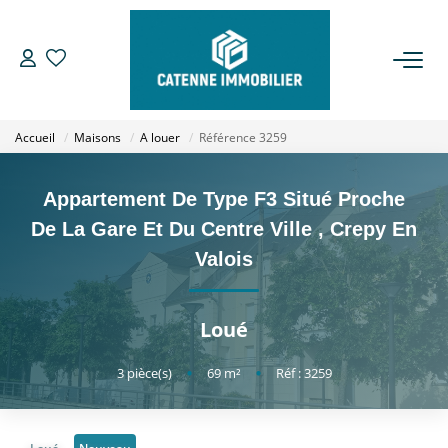
ACHETER
Accueil
Maisons
A louer
Référence 3259
LOUER
Appartement De Type F3 Situé Proche
ESTIMER
De La Gare Et Du Centre Ville
,
Crepy En
Valois
GESTION
Loué
NOTRE AGENCE
3
pièce(s)
•
69
m²
•
Réf : 3259
Qui Sommes Nous
Notre Équipe