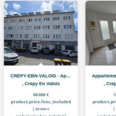
CREPY-EBN-VALOIS - Appartement 2 pièce(s) 38.28 m2
,
Crepy En Valois
,
Crep
96 000 €
1
product.price.fees_included
product.pr
|
|
89 000 €
|
product.price.fees_included
product.pr