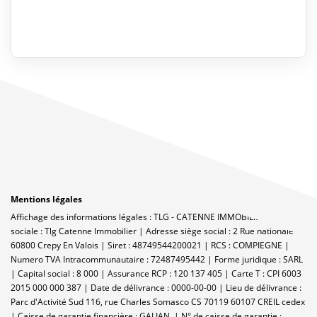
Mentions légales
Affichage des informations légales : TLG - CATENNE IMMOBILIER | Raison
sociale : Tlg Catenne Immobilier | Adresse siège social : 2 Rue nationale -
60800 Crepy En Valois | Siret : 48749544200021 | RCS : COMPIEGNE |
Numero TVA Intracommunautaire : 72487495442 | Forme juridique : SARL
| Capital social : 8 000 | Assurance RCP : 120 137 405 |
Carte T : CPI 6003
2015 000 000 387 | Date de délivrance : 0000-00-00 | Lieu de délivrance :
Parc d'Activité Sud 116, rue Charles Somasco CS 70119 60107 CREIL cedex
| Caisse de garantie financière : GALIAN. | N° de caisse de garantie :