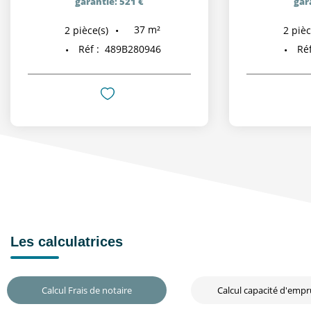
garantie: 521 €
gar
37
m²
2
pièce(s)
2
pièc
Réf :
489B280946
Réf
Les calculatrices
Calcul Frais de notaire
Calcul capacité d'emp