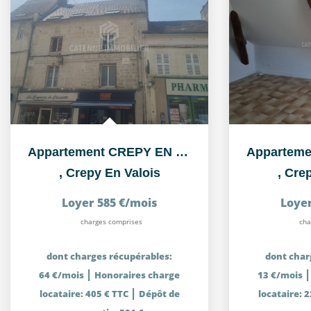
Appartement CREPY EN VALOIS - 2 pièce(s) 36.85 m²
,
Crepy En Valois
,
Crep
Loyer 585 €/mois
Loyer
charges comprises
cha
dont charges récupérables:
dont char
|
64 €/mois
Honoraires charge
13 €/mois
|
locataire: 405 € TTC
Dépôt de
locataire: 