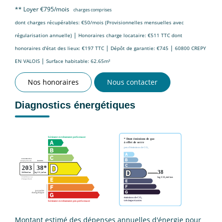
**
Loyer €795/mois
charges comprises
dont charges récupérables: €50/mois (Provisionnelles mensuelles avec
|
régularisation annuelle)
Honoraires charge locataire: €511 TTC
dont
|
|
honoraires d'état des lieux: €197 TTC
Dépôt de garantie: €745
60800 CREPY
|
EN VALOIS
Surface habitable: 62.65m²
Nos honoraires
Nous contacter
Diagnostics énergétiques
Montant estimé des dépenses annuelles d'énergie pour