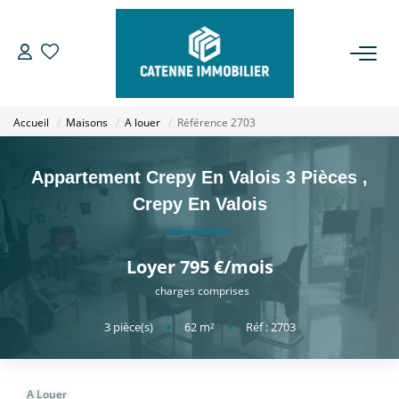
ACHETER
Accueil
Maisons
A louer
Référence 2703
LOUER
Appartement Crepy En Valois 3 Pièces
,
ESTIMER
Crepy En Valois
GESTION
Loyer 795 €/mois
charges comprises
NOTRE AGENCE
3
pièce(s)
•
62
m²
•
Réf : 2703
Qui Sommes Nous
Notre Équipe
A Louer