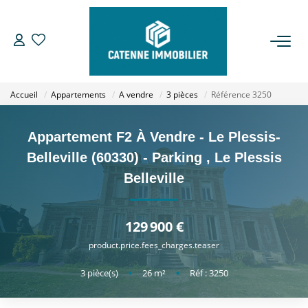
ACHETER
Accueil
Appartements
A vendre
3 pièces
Référence 3250
LOUER
Appartement F2 À Vendre - Le Plessis-
ESTIMER
Belleville (60330) - Parking
,
Le Plessis
Belleville
GESTION
129 900 €
NOTRE AGENCE
product.price.fees_charges.teaser
Qui Sommes Nous
3
pièce(s)
•
26
m²
•
Réf : 3250
Notre Équipe