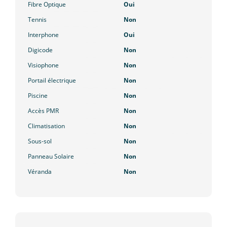
Fibre Optique
Oui
Tennis
Non
Interphone
Oui
Digicode
Non
Visiophone
Non
Portail électrique
Non
Piscine
Non
Accès PMR
Non
Climatisation
Non
Sous-sol
Non
Panneau Solaire
Non
Véranda
Non