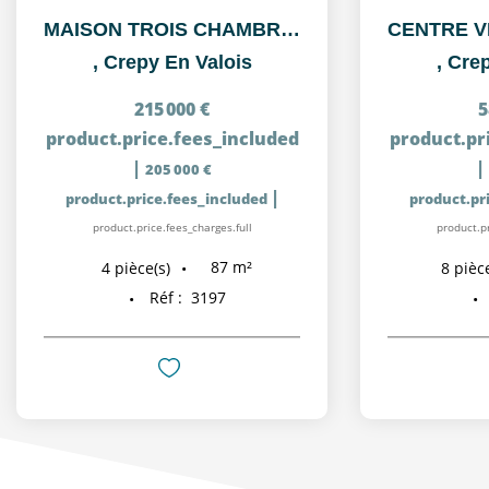
MAISON TROIS CHAMBRES ET GARAGE A CREPY-EN-VALOIS
,
Crepy En Valois
,
Crep
215 000 €
5
product.price.fees_included
product.pr
|
|
205 000 €
|
product.price.fees_included
product.pr
product.price.fees_charges.full
product.pr
87
m²
4
pièce(s)
8
pièce
Réf :
3197