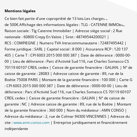
Mentions légales
Ce bien fait partie d'une copropriété de 13 lots.Les charges annuelles sont
de 500€.
Affichage des informations légales : TLG - CATENNE IMMOBILIER |
Raison sociale : Tlg Catenne Immobilier | Adresse siège social : 2 Rue
nationale - 60800 Crepy En Valois | Siret : 48749544200021 |
RCS : COMPIEGNE | Numero TVA Intracommunautaire : 72487495442 |
Forme juridique : SARL | Capital social : 8 000 | Assurance RCP : 120 137
405 |
Carte T : CPI 6003 2015 000 000 387 | Date de délivrance : 0000-00-
00 | Lieu de délivrance : Parc d'Activité Sud 116, rue Charles Somasco CS
70119 60107 CREIL cedex | Caisse de garantie financière : GALIAN. | N° de
caisse de garantie : 28083 | Adresse caisse de garantie : 89, rue de la
Boétie 75008 PARIS | Montant de la garantie financière : 100 000 | Carte G
: CPI 6003 2015 000 000 387 | Date de délivrance : 0000-00-00 | Lieu de
délivrance : Parc d'Activité Sud 116, rue Charles Somasco CS 70119 60107
CREIL cedex | Caisse de garantie financière : GALIAN | N° de caisse de
garantie : NC | Adresse caisse de garantie : 89, rue de la Boétie | Montant
de la garantie financière : 360 000 | Nom du médiateur : AMN CONSO |
Adresse du médiateur : 2, rue de Colmar 94300 VINCENNES | Adresse du
site :
www.anm.conso.com
|
Entreprise juridiquement et financièrement
indépendante