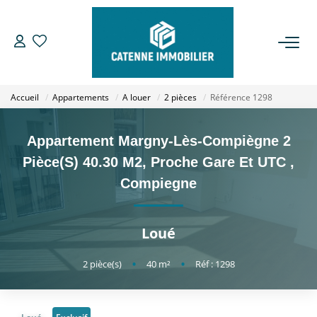
ACHETER
Accueil
Appartements
A louer
2 pièces
Référence 1298
LOUER
Appartement Margny-Lès-Compiègne 2
ESTIMER
Pièce(s) 40.30 M2, Proche Gare Et UTC
,
Compiegne
GESTION
Loué
NOTRE AGENCE
2
pièce(s)
•
40
m²
•
Réf : 1298
Qui Sommes Nous
Notre Équipe