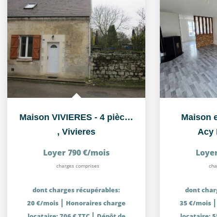
Maison VIVIERES - 4 pièce(s) - 86.51 m2
Maison e
,
Vivieres
Acy 
Loyer 790 €/mois
Loyer
charges comprises
cha
dont charges récupérables:
dont char
|
20 €/mois
Honoraires charge
35 €/mois
|
locataire: 706 € TTC
Dépôt de
locataire: 