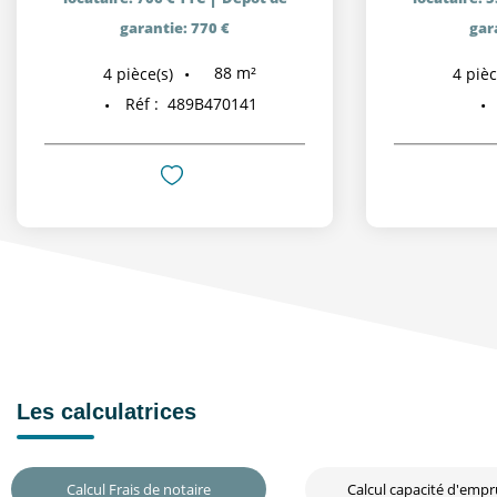
garantie: 770 €
gar
88
m²
4
pièce(s)
4
pièc
Réf :
489B470141
Les calculatrices
Calcul Frais de notaire
Calcul capacité d'emp