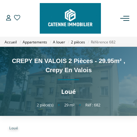
ACHETER
Accueil
Appartements
A louer
2 pièces
Référence 682
LOUER
CREPY EN VALOIS 2 Pièces - 29.95m²
,
ESTIMER
Crepy En Valois
GESTION
Loué
NOTRE AGENCE
2
pièce(s)
•
29
m²
•
Réf : 682
Qui Sommes Nous
Loué
Notre Équipe