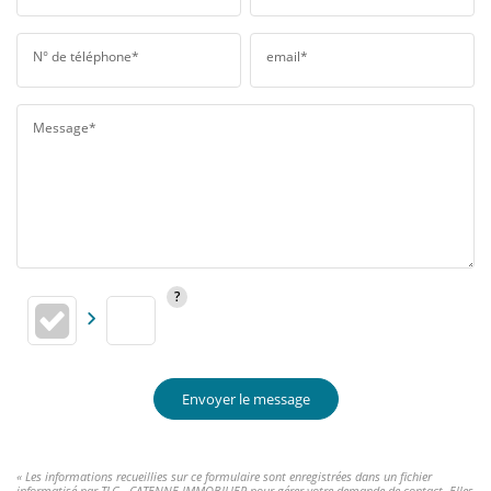
N° de téléphone*
email*
Message*
Envoyer le message
« Les informations recueillies sur ce formulaire sont enregistrées dans un fichier
informatisé par TLG - CATENNE IMMOBILIER pour gérer votre demande de contact. Elles