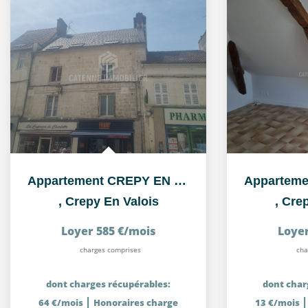
Appartement CREPY EN VALOIS - 2 pièce(s) 36.85 m²
,
Crepy En Valois
,
Crep
Loyer 585 €/mois
Loyer
charges comprises
cha
dont charges récupérables:
dont char
|
64 €/mois
Honoraires charge
13 €/mois