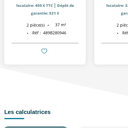
|
locataire: 405 € TTC
Dépôt de
locataire: 
garantie: 521 €
gar
37
m²
2
pièce(s)
2
pièc
Réf :
489B280946
Réf
Les calculatrices