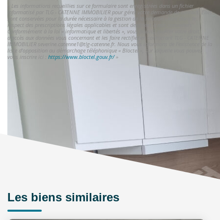
« Les informations recueillies sur ce formulaire sont enregistrées dans un fichier
informatisé par TLG - CATENNE IMMOBILIER pour gérer votre demande de contact. Elles
sont conservées pour la durée nécessaire à la gestion de la relation client dans le
respect des prescriptions légales applicables et sont destinées à nos conseillers
Conformément à la loi « informatique et libertés », vous pouvez exercer votre droit
d'accès aux données vous concernant et les faire rectifier en contactant TLG - CATENNE
IMMOBILIER severine.catenne1@tlg-catenne.fr. Nous vous informons de l'existence de la
liste d'opposition au démarchage téléphonique « Bloctel », sur laquelle vous pouvez
vous inscrire ici :
https://www.bloctel.gouv.fr/
»
Les biens similaires