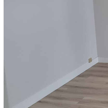
Libre de suite
Loyer : 500 € dont charges récupérables 40€ /mois
Provisionnelles mensuelles avec régularisation annuelle.
Honoraires charges locataire : 323,84€ dont honoraires
Etat des lieux : 88,32€
Dépôt de garantie : 460 €
DPE classé E
Montant estimé des dépenses annuelles d'énergie pour
un usage standard : entre 830 € et 1170 € TTC/an. Prix
moyens des énergies indexés sur les années 2021,
2022, 2023 (abonnements compris). Les informations
sur les risques auxquels ce bien est exposé sont
disponibles sur le site Géorisques :
www.georisques.gouv.fr.
Nos honoraires
Nous contacter
Diagnostics énergétiques