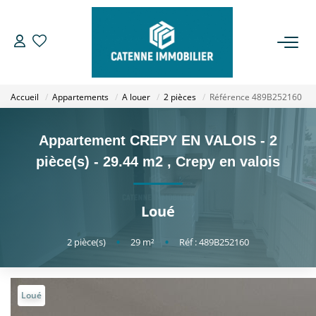
ACHETER
Accueil
Appartements
A louer
2 pièces
Référence 489B252160
LOUER
Appartement CREPY EN VALOIS - 2
ESTIMER
pièce(s) - 29.44 m2
,
Crepy en valois
GESTION
Loué
NOTRE AGENCE
2
pièce(s)
•
29
m²
•
Réf : 489B252160
Qui Sommes Nous
Notre Équipe
Loué
Nous Rejoindre