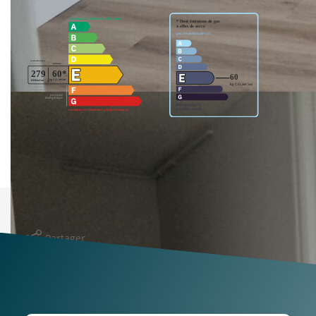
Montant estimé des dépenses annuelles d'énergie pour
un usage standard entre 830€ et 1170€. indexées aux
années 2021,2022 et 2023 (abonnement compris).
Imprimer
Partager
Calculer mon budget