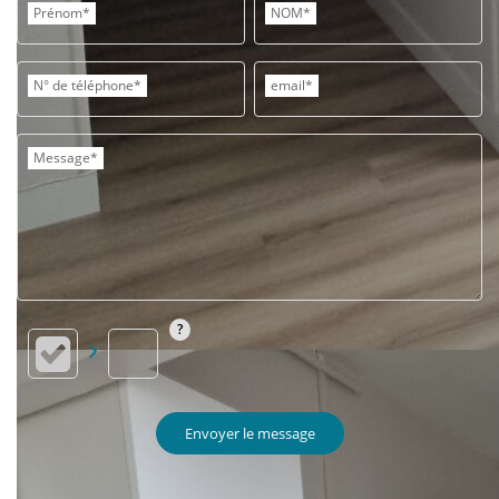
Prénom*
NOM*
N° de téléphone*
email*
Message*
Envoyer le message