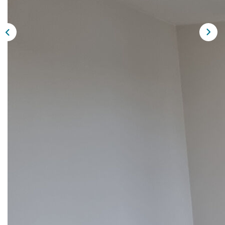
CONTACT
EN
Description
Réf : 489B252160
Appartement de type F2 situé au 1 er étage comprenant
séjour avec coin cuisine, une chambre, salle de bains
avec wc. Chauffage individuel au gaz de ville.