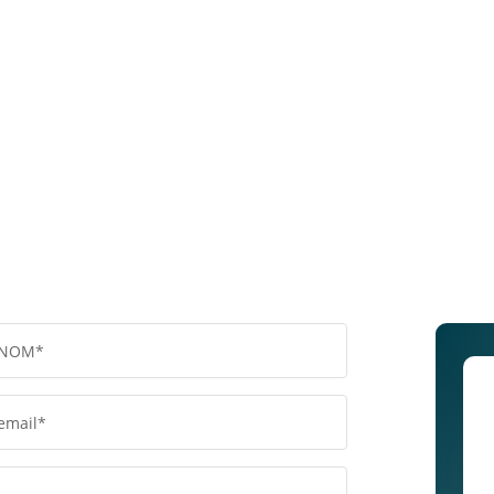
NOM*
email*