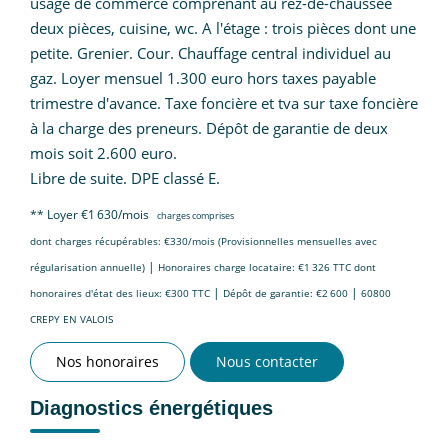
usage de commerce comprenant au rez-de-chaussée
deux pièces, cuisine, wc. A l'étage : trois pièces dont une
petite. Grenier. Cour. Chauffage central individuel au
gaz. Loyer mensuel 1.300 euro hors taxes payable
trimestre d'avance. Taxe foncière et tva sur taxe foncière
à la charge des preneurs. Dépôt de garantie de deux
mois soit 2.600 euro.
Libre de suite. DPE classé E.
**
Loyer €1 630/mois
charges comprises
dont charges récupérables: €330/mois (Provisionnelles mensuelles avec
|
régularisation annuelle)
Honoraires charge locataire: €1 326 TTC
dont
|
|
honoraires d'état des lieux: €300 TTC
Dépôt de garantie: €2 600
60800
CREPY EN VALOIS
Nos honoraires
Nous contacter
Diagnostics énergétiques