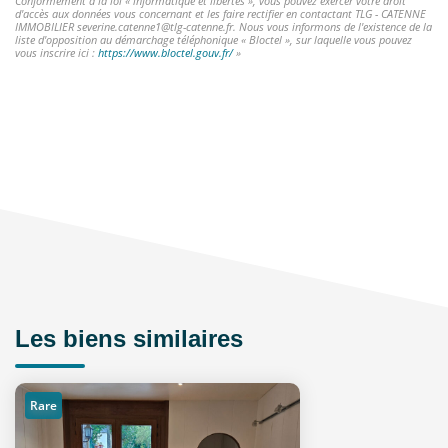
Conformément à la loi « informatique et libertés », vous pouvez exercer votre droit
d'accès aux données vous concernant et les faire rectifier en contactant TLG - CATENNE
IMMOBILIER severine.catenne1@tlg-catenne.fr. Nous vous informons de l'existence de la
liste d'opposition au démarchage téléphonique « Bloctel », sur laquelle vous pouvez
vous inscrire ici :
https://www.bloctel.gouv.fr/
»
Les biens similaires
Rare