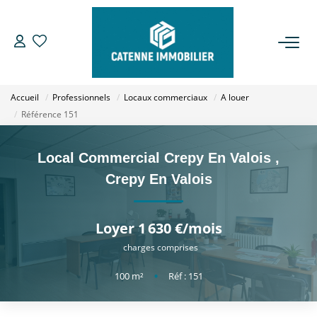
ACHETER
Accueil
Professionnels
Locaux commerciaux
A louer
LOUER
Référence 151
ESTIMER
Local Commercial Crepy En Valois
,
Crepy En Valois
GESTION
Loyer 1 630 €/mois
NOTRE AGENCE
charges comprises
Qui Sommes Nous
100
m²
•
Réf : 151
Notre Équipe