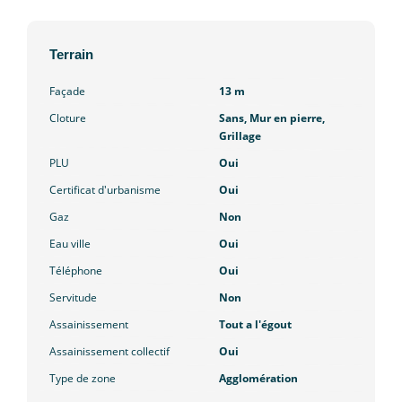
Terrain
Façade
13 m
Cloture
Sans, Mur en pierre,
Grillage
PLU
Oui
Certificat d'urbanisme
Oui
Gaz
Non
Eau ville
Oui
Téléphone
Oui
Servitude
Non
Assainissement
Tout a l'égout
Assainissement collectif
Oui
Type de zone
Agglomération