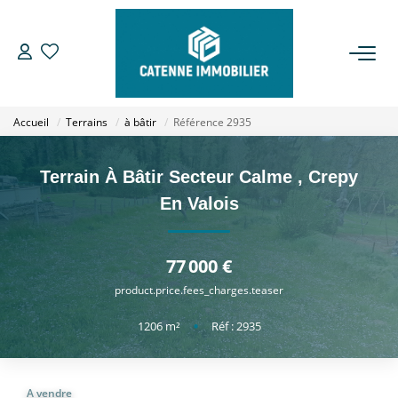
ACHETER
Accueil
Terrains
à bâtir
Référence 2935
LOUER
Terrain À Bâtir Secteur Calme
,
Crepy
ESTIMER
En Valois
GESTION
77 000 €
product.price.fees_charges.teaser
NOTRE AGENCE
1206
m²
•
Réf : 2935
Qui Sommes Nous
Notre Équipe
A vendre