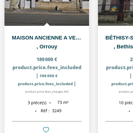
MAISON ANCIENNE A VENDRE PROCHE CREPY-EN-VALOIS - IDEAL...
,
Orrouy
,
Bethis
189 000 €
2
product.price.fees_included
product.pr
|
|
180 000 €
|
product.price.fees_included
product.pr
product.price.fees_charges.full
product.pr
73
m²
3
pièce(s)
10
pièc
Réf :
3249