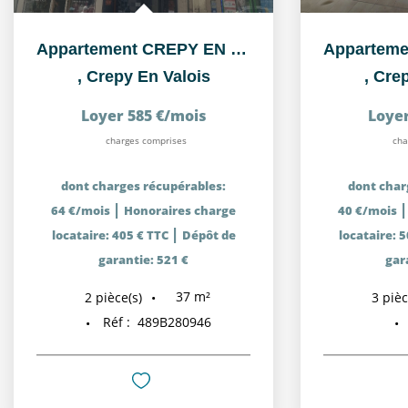
Appartement CREPY EN VALOIS - 2 pièce(s) 36.85 m²
,
Crepy En Valois
,
Crep
Loyer 585 €/mois
Loyer
charges comprises
cha
dont charges récupérables:
dont char
|
64 €/mois
Honoraires charge
40 €/mois
|
locataire: 405 € TTC
Dépôt de
locataire: 
garantie: 521 €
gar
37
m²
2
pièce(s)
3
pièc
Réf :
489B280946