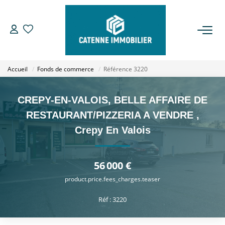
ACHETER
Accueil
Fonds de commerce
Référence 3220
LOUER
CREPY-EN-VALOIS, BELLE AFFAIRE DE
ESTIMER
RESTAURANT/PIZZERIA A VENDRE
,
Crepy En Valois
GESTION
56 000 €
NOTRE AGENCE
product.price.fees_charges.teaser
Qui Sommes Nous
Réf : 3220
Notre Équipe