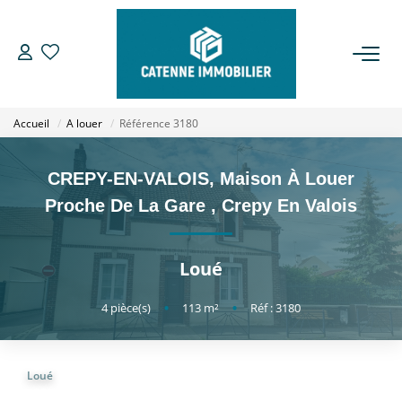
ACHETER
Accueil
A louer
Référence 3180
LOUER
CREPY-EN-VALOIS, Maison À Louer
ESTIMER
Proche De La Gare
,
Crepy En Valois
GESTION
Loué
NOTRE AGENCE
4
pièce(s)
•
113
m²
•
Réf : 3180
Qui Sommes Nous
Loué
Notre Équipe