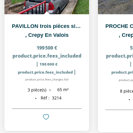
PAVILLON trois pièces situé à 15 minutes de CREPY-EN-VALOIS
,
Crepy En Valois
,
Crep
199 500 €
5
product.price.fees_included
product.pr
|
|
190 000 €
|
product.price.fees_included
product.pr
product.price.fees_charges.full
product.pr
65
m²
3
pièce(s)
8
pièce
Réf :
3214