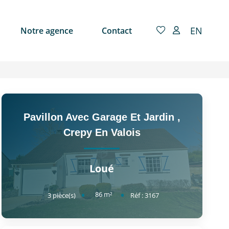
EN
Notre agence
Contact
Pavillon Avec Garage Et Jardin
,
Crepy En Valois
Loué
86
m²
3
pièce(s)
Réf :
3167