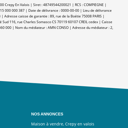
60800 Crepy En Valois | Siret : 48749544200021 | RCS : COMPIEGNE |
015 000 000 387 | Date de délivrance : 0000-00-00 | Lieu de délivrance
 | Adresse caisse de garantie : 89, rue de la Boétie 75008 PARIS |
ivité Sud 116, rue Charles Somasco CS 70119 60107 CREIL cedex | Caisse
re : 360 000 | Nom du médiateur : AMN CONSO | Adresse du médiateur : 2,
NOS ANNONCES
Maison à vendre, Crepy en valois