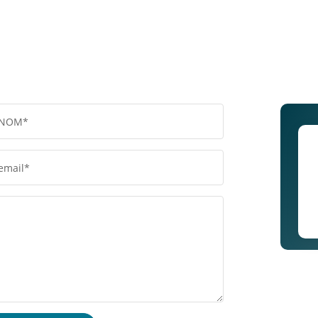
NOM*
email*