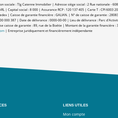
n sociale : Tlg Catenne Immobilier | Adresse siège social : 2 Rue nationale - 
L | Capital social : 8 000 | Assurance RCP : 120 137 405 |
Carte T : CPI 6003 2
dex | Caisse de garantie financière : GALIAN. | N° de caisse de garantie : 28083
000 000 387 | Date de délivrance : 0000-00-00 | Lieu de délivrance : Parc d'Act
sse caisse de garantie : 89, rue de la Boétie | Montant de la garantie financiè
com
|
Entreprise juridiquement et financièrement indépendante
CES
LIENS UTILES
Mon compte